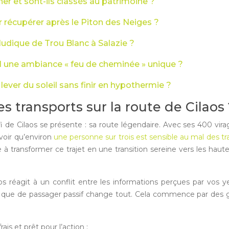
cher et sont-ils classés au patrimoine ?
 récupérer après le Piton des Neiges ?
ludique de Trou Blanc à Salazie ?
-il une ambiance « feu de cheminée » unique ?
ver du soleil sans finir en hypothermie ?
 transports sur la route de Cilaos 
 de Cilaos se présente : sa route légendaire. Avec ses 400 virag
avoir qu’environ
une personne sur trois est sensible au mal des tr
e à transformer ce trajet en une transition sereine vers les hau
s réagit à un conflit entre les informations perçues par vos yeu
t que de passager passif change tout. Cela commence par des ge
is et prêt pour l’action :