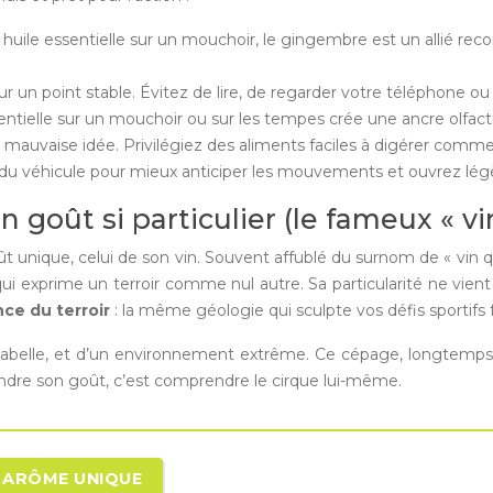
huile essentielle sur un mouchoir, le gingembre est un allié rec
sur un point stable. Évitez de lire, de regarder votre téléphone ou
ntielle sur un mouchoir ou sur les tempes crée une ancre olfacti
e mauvaise idée. Privilégiez des aliments faciles à digérer com
du véhicule pour mieux anticiper les mouvements et ouvrez légèrem
un goût si particulier (le fameux « vi
goût unique, celui de son vin. Souvent affublé du surnom de « vin q
qui exprime un terroir comme nul autre. Sa particularité ne vien
nce du terroir
: la même géologie qui sculpte vos défis sportif
’Isabelle, et d’un environnement extrême. Ce cépage, longtemps i
ndre son goût, c’est comprendre le cirque lui-même.
N ARÔME UNIQUE