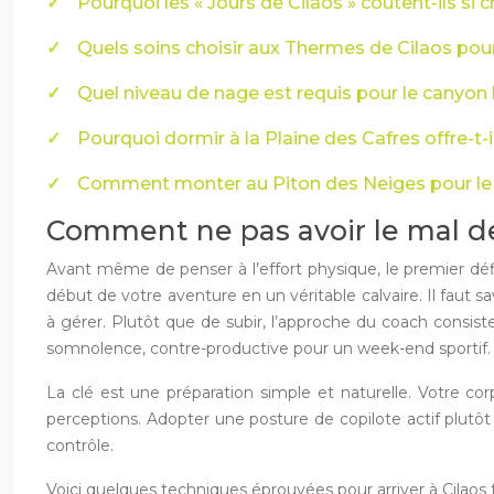
Pourquoi les « Jours de Cilaos » coûtent-ils si 
Quels soins choisir aux Thermes de Cilaos pour
Quel niveau de nage est requis pour le canyon 
Pourquoi dormir à la Plaine des Cafres offre-t
Comment monter au Piton des Neiges pour le le
Comment ne pas avoir le mal des
Avant même de penser à l’effort physique, le premier défi
début de votre aventure en un véritable calvaire. Il faut s
à gérer. Plutôt que de subir, l’approche du coach consist
somnolence, contre-productive pour un week-end sportif.
La clé est une préparation simple et naturelle. Votre corp
perceptions. Adopter une posture de copilote actif plutô
contrôle.
Voici quelques techniques éprouvées pour arriver à Cilaos fra