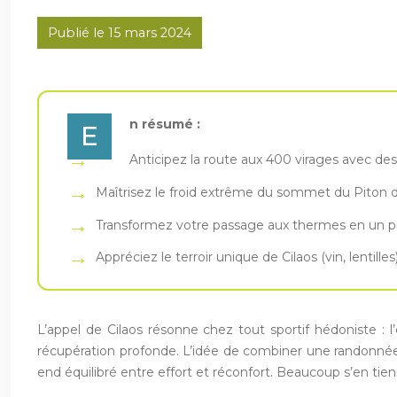
Publié le 15 mars 2024
n résumé :
E
Anticipez la route aux 400 virages avec des
Maîtrisez le froid extrême du sommet du Piton d
Transformez votre passage aux thermes en un pro
Appréciez le terroir unique de Cilaos (vin, lentil
L’appel de Cilaos résonne chez tout sportif hédoniste : l’
récupération profonde. L’idée de combiner une randonné
end équilibré entre effort et réconfort. Beaucoup s’en tie