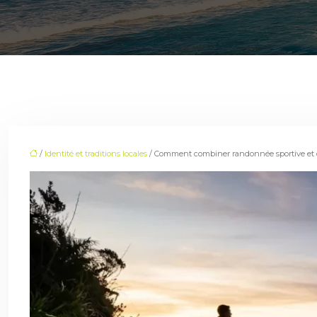
/
Identité et traditions locales
/ Comment combiner randonnée sportive et d