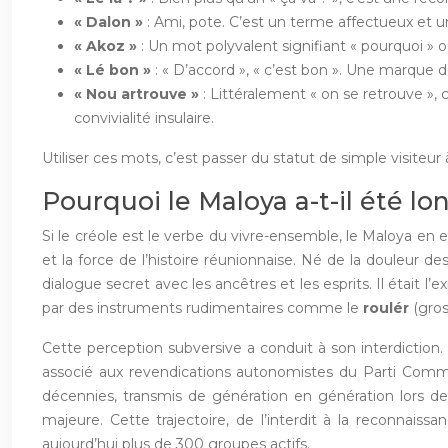
« Dalon »
: Ami, pote. C’est un terme affectueux et 
« Akoz »
: Un mot polyvalent signifiant « pourquoi » 
« Lé bon »
: « D’accord », « c’est bon ». Une marque d’
« Nou artrouve »
: Littéralement « on se retrouve », 
convivialité insulaire.
Utiliser ces mots, c’est passer du statut de simple visiteu
Pourquoi le Maloya a-t-il été lo
Si le créole est le verbe du vivre-ensemble, le Maloya en 
et la force de l’histoire réunionnaise. Né de la douleur d
dialogue secret avec les ancêtres et les esprits. Il était 
par des instruments rudimentaires comme le
roulér
(gros
Cette perception subversive a conduit à son interdiction. 
associé aux revendications autonomistes du Parti Commun
décennies, transmis de génération en génération lors de c
majeure. Cette trajectoire, de l’interdit à la reconnaiss
aujourd’hui plus de 300 groupes actifs.