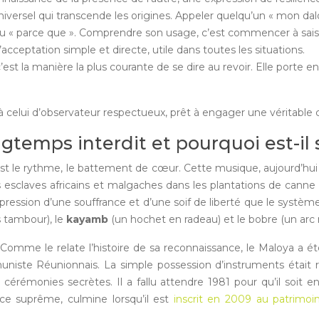
universel qui transcende les origines. Appeler quelqu’un « mon d
ou « parce que ». Comprendre son usage, c’est commencer à saisir
acceptation simple et directe, utile dans toutes les situations.
c’est la manière la plus courante de se dire au revoir. Elle porte 
r à celui d’observateur respectueux, prêt à engager une véritable 
ngtemps interdit et pourquoi est-il 
est le rythme, le battement de cœur. Cette musique, aujourd’hui 
es esclaves africains et malgaches dans les plantations de canne à
l’expression d’une souffrance et d’une soif de liberté que le systè
 tambour), le
kayamb
(un hochet en radeau) et le bobre (un ar
Comme le relate l’histoire de sa reconnaissance, le Maloya a été
iste Réunionnais. La simple possession d’instruments était ré
érémonies secrètes. Il a fallu attendre 1981 pour qu’il soit enf
ance suprême, culmine lorsqu’il est
inscrit en 2009 au patrimoi