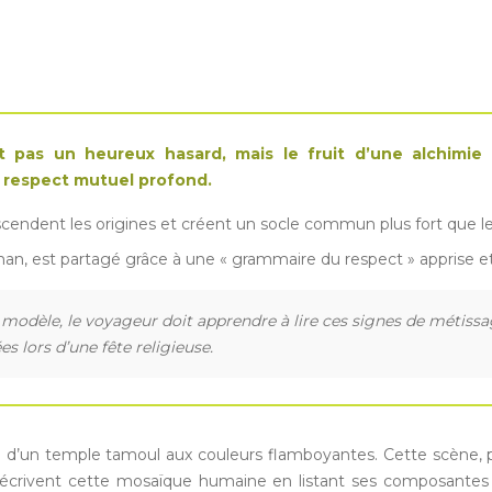
t pas un heureux hasard, mais le fruit d’une alchimie c
 respect mutuel profond.
nscendent les origines et créent un socle commun plus fort que le
lman, est partagé grâce à une « grammaire du respect » apprise et
èle, le voyageur doit apprendre à lire ces signes de métissage 
s lors d’une fête religieuse.
d’un temple tamoul aux couleurs flamboyantes. Cette scène, pres
crivent cette mosaïque humaine en listant ses composantes : C