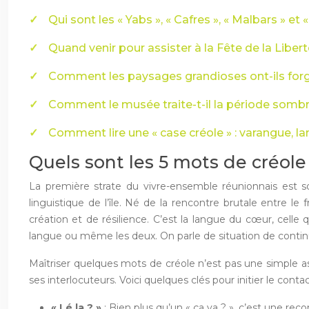
Qui sont les « Yabs », « Cafres », « Malbars » et «
Quand venir pour assister à la Fête de la Liber
Comment les paysages grandioses ont-ils forgé 
Comment le musée traite-t-il la période sombr
Comment lire une « case créole » : varangue, l
Quels sont les 5 mots de créole 
La première strate du vivre-ensemble réunionnais est so
linguistique de l’île. Né de la rencontre brutale entre l
création et de résilience. C’est la langue du cœur, celle 
langue ou même les deux. On parle de situation de contin
Maîtriser quelques mots de créole n’est pas une simple ast
ses interlocuteurs. Voici quelques clés pour initier le contac
« Lé la ? »
: Bien plus qu’un « ça va ? », c’est une rec