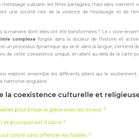
e le métissage culinaire, les fêtes partagées, mais sans vraimen
nt une société née de la violence de l’esclavage et de l’eng
 dans la manière dont elles ont été transformées ? Le « vivre-ense
himie complexe
forgée dans la douleur de l’histoire et activ
c’est un processus dynamique qui se lit dans la langue, s’entend d
es de cette coexistence unique, en allant au-delà de la carte po
 explorer ensemble les différents piliers qui le soutiennent
e harmonie singulière.
la coexistence culturelle et religieus
bles pour briser la glace avec les locaux ?
t et pourquoi est-il sacré ?
ul coloré sans offenser les fidèles ?