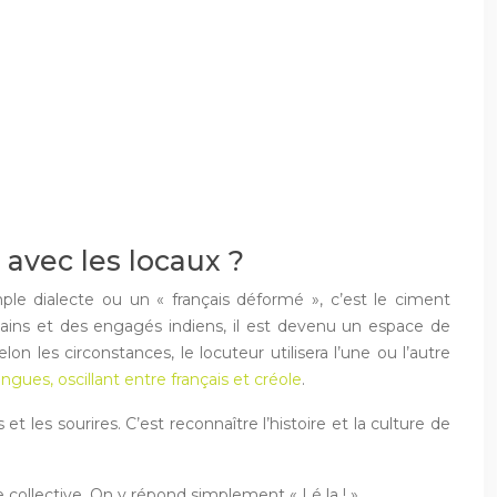
 avec les locaux ?
ple dialecte ou un « français déformé », c’est le ciment
ricains et des engagés indiens, il est devenu un espace de
n les circonstances, le locuteur utilisera l’une ou l’autre
ngues, oscillant entre français et créole
.
les sourires. C’est reconnaître l’histoire et la culture de
e collective. On y répond simplement « Lé la ! ».