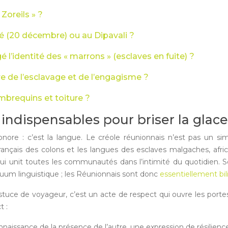
 Zoreils » ?
té (20 décembre) ou au Dipavali ?
l’identité des « marrons » (esclaves en fuite) ?
e de l’esclavage et de l’engagisme ?
ambrequins et toiture ?
indispensables pour briser la glace
nore : c’est la langue. Le créole réunionnais n’est pas un sim
e français des colons et les langues des esclaves malgaches, af
qui unit toutes les communautés dans l’intimité du quotidien. Selo
uum linguistique ; les Réunionnais sont donc
essentiellement bili
uce de voyageur, c’est un acte de respect qui ouvre les portes et 
t :
onnaissance de la présence de l’autre, une expression de résilienc