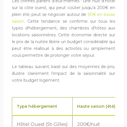
Les chiffres parlent d’eux-mêmes : une nuit d’hôtel
sur la côte ouest, qui peut coûter jusqu’à 200€ en
plein été, peut se négocier autour de
90€ en basse
saison
. Cette tendance se confirme sur tous les
types d’hébergement, des chambres d’hôtes aux
locations saisonnières. Cette économie directe sur
le prix de la nuitée libère un budget considérable qui
peut être réalloué à des activités ou simplement
vous permettre de prolonger votre séjour.
Le tableau suivant, basé sur des moyennes de prix,
illustre clairement l’impact de la saisonnalité sur
votre budget logement.
Type hébergement
Haute saison (été)
B
Hôtel Ouest (St-Gilles)
200€/nuit